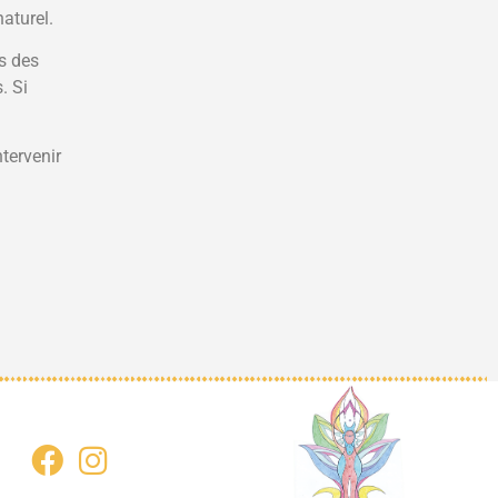
aturel.
s des
. Si
ntervenir