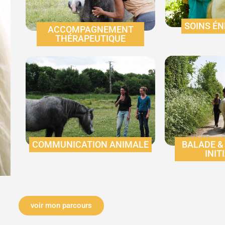
SOINS É
ACCOMPAGNEMENT
THÉRAPEUTIQUE
COMMUNICATION ANIMALE
BALADE &
INIT
voir mon parcours