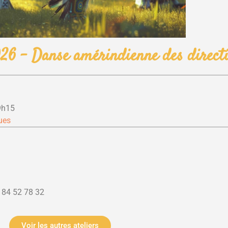
26 – Danse amérindienne des direct
9h15
ues
 84 52 78 32
Voir les autres ateliers