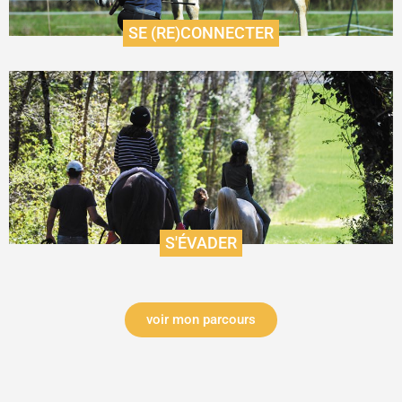
SE (RE)CONNECTER
Se connecter à la nature et à son cheval avec les
randonnées
En savoir plus
S'ÉVADER
voir mon parcours