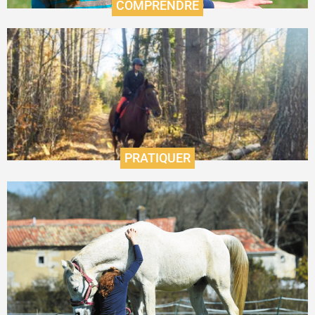
COMPRENDRE
Le TREC, une discipline complète et riche
d'expériences
En savoir plus
PRATIQUER
Comprendre et
créer du lien
avec son cheval
En savoir plus