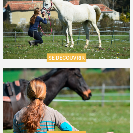
L'accompagnement thérapeutique par
le cheval
En savoir plus
SE DÉCOUVRIR
Pratique éthologique
En savoir plus